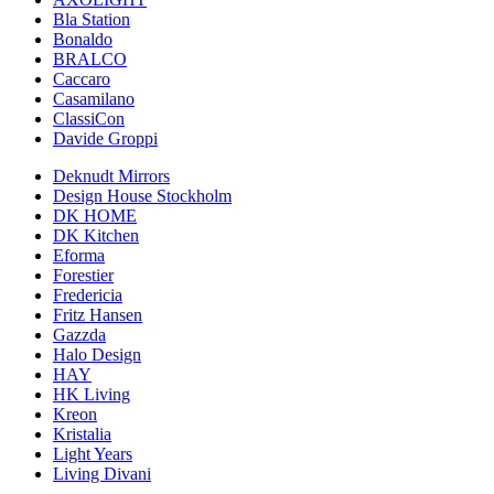
Bla Station
Bonaldo
BRALCO
Caccaro
Casamilano
ClassiCon
Davide Groppi
Deknudt Mirrors
Design House Stockholm
DK HOME
DK Kitchen
Eforma
Forestier
Fredericia
Fritz Hansen
Gazzda
Halo Design
HAY
HK Living
Kreon
Kristalia
Light Years
Living Divani