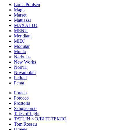
Louis Poulsen
Magis
Marset
Mattiazzi
MAXALTO
MENU
Meridiani
MIDJ
Modular
Muuto
Narbutas
New Works
Norr11
Novamobili
Pedrali
Penta
Porada
Potocco
Prostoria
Sangiacomo
Tales of Light
TATLIN × ЭЛИТСТЕКЛО
Tom Rossau
Umage