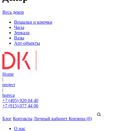
Весь декор
Вешалки и крючки
Часы
Зеркала
Вазы
Арт-объекты
Home
|
project
|
horeca
+7 (495) 920 04 40
+7 (915) 077 44 06
Блог
Контакты
Личный кабинет
Корзина (0)
О нас