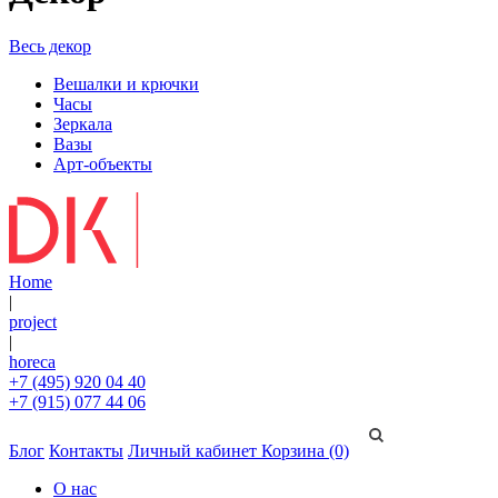
Весь декор
Вешалки и крючки
Часы
Зеркала
Вазы
Арт-объекты
Home
|
project
|
horeca
+7 (495) 920 04 40
+7 (915) 077 44 06
Блог
Контакты
Личный кабинет
Корзина (0)
О нас