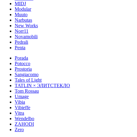
MIDJ
Modular
Muuto
Narbutas
New Works
Norr11
Novamobili
Pedrali
Penta
Porada
Potocco
Prostoria
Sangiacomo
Tales of Light
TATLIN × ЭЛИТСТЕКЛО
Tom Rossau
Umage
Vibia
Vibieffe
Vitra
Wendelbo
ZAHODI
Zero