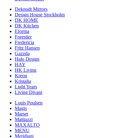
Deknudt Mirrors
Design House Stockholm
DK HOME
DK Kitchen
Eforma
Forestier
Fredericia
Fritz Hansen
Gazzda
Halo Design
HAY
HK Living
Kreon
Kristalia
Light Years
Living Divani
Louis Poulsen
Magis
Marset
Mattiazzi
MAXALTO
MENU
Meridiani