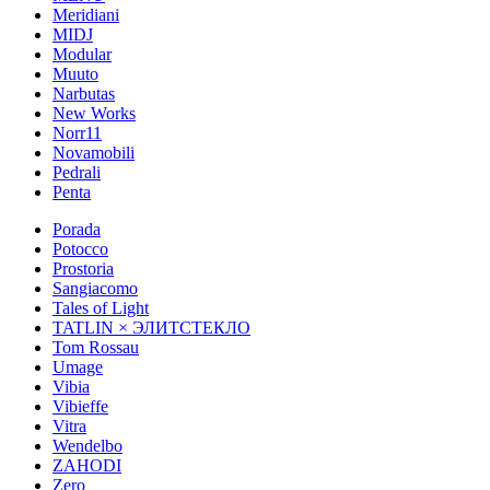
Meridiani
MIDJ
Modular
Muuto
Narbutas
New Works
Norr11
Novamobili
Pedrali
Penta
Porada
Potocco
Prostoria
Sangiacomo
Tales of Light
TATLIN × ЭЛИТСТЕКЛО
Tom Rossau
Umage
Vibia
Vibieffe
Vitra
Wendelbo
ZAHODI
Zero