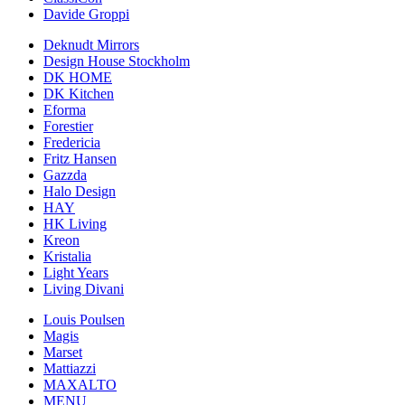
Davide Groppi
Deknudt Mirrors
Design House Stockholm
DK HOME
DK Kitchen
Eforma
Forestier
Fredericia
Fritz Hansen
Gazzda
Halo Design
HAY
HK Living
Kreon
Kristalia
Light Years
Living Divani
Louis Poulsen
Magis
Marset
Mattiazzi
MAXALTO
MENU