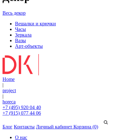
Весь декор
Вешалки и крючки
Часы
Зеркала
Вазы
Арт-объекты
Home
|
project
|
horeca
+7 (495) 920 04 40
+7 (915) 077 44 06
Блог
Контакты
Личный кабинет
Корзина (0)
О нас