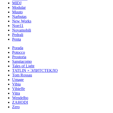
MIDJ
Modular
Muuto
Narbutas
New Works
Norr11
Novamobili
Pedrali
Penta
Porada
Potocco
Prostoria
Sangiacomo
Tales of Light
TATLIN × ЭЛИТСТЕКЛО
Tom Rossau
Umage
Vibia
Vibieffe
Vitra
Wendelbo
ZAHODI
Zero