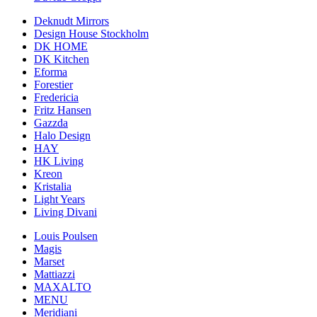
Deknudt Mirrors
Design House Stockholm
DK HOME
DK Kitchen
Eforma
Forestier
Fredericia
Fritz Hansen
Gazzda
Halo Design
HAY
HK Living
Kreon
Kristalia
Light Years
Living Divani
Louis Poulsen
Magis
Marset
Mattiazzi
MAXALTO
MENU
Meridiani