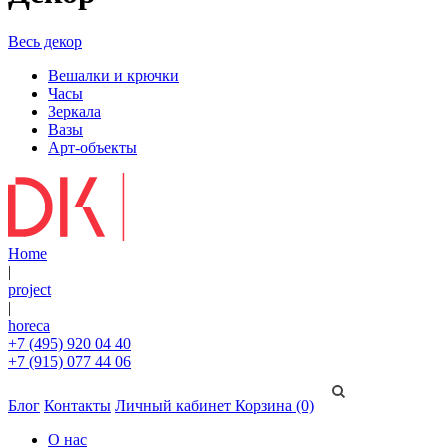
Весь декор
Вешалки и крючки
Часы
Зеркала
Вазы
Арт-объекты
Home
|
project
|
horeca
+7 (495) 920 04 40
+7 (915) 077 44 06
Блог
Контакты
Личный кабинет
Корзина (0)
О нас