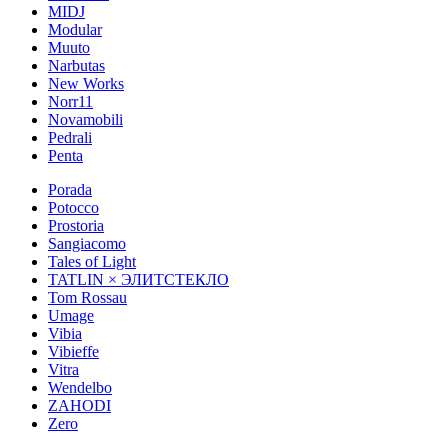
MIDJ
Modular
Muuto
Narbutas
New Works
Norr11
Novamobili
Pedrali
Penta
Porada
Potocco
Prostoria
Sangiacomo
Tales of Light
TATLIN × ЭЛИТСТЕКЛО
Tom Rossau
Umage
Vibia
Vibieffe
Vitra
Wendelbo
ZAHODI
Zero