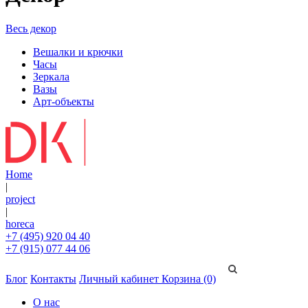
Весь декор
Вешалки и крючки
Часы
Зеркала
Вазы
Арт-объекты
Home
|
project
|
horeca
+7 (495) 920 04 40
+7 (915) 077 44 06
Блог
Контакты
Личный кабинет
Корзина (0)
О нас