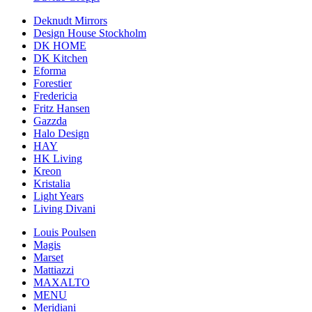
Deknudt Mirrors
Design House Stockholm
DK HOME
DK Kitchen
Eforma
Forestier
Fredericia
Fritz Hansen
Gazzda
Halo Design
HAY
HK Living
Kreon
Kristalia
Light Years
Living Divani
Louis Poulsen
Magis
Marset
Mattiazzi
MAXALTO
MENU
Meridiani