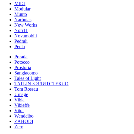
MIDJ
Modular
Muuto
Narbutas
New Works
Norr11
Novamobili
Pedrali
Penta
Porada
Potocco
Prostoria
Sangiacomo
Tales of Light
TATLIN × ЭЛИТСТЕКЛО
Tom Rossau
Umage
Vibia
Vibieffe
Vitra
Wendelbo
ZAHODI
Zero