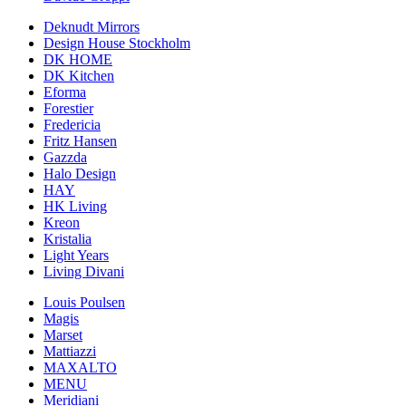
Deknudt Mirrors
Design House Stockholm
DK HOME
DK Kitchen
Eforma
Forestier
Fredericia
Fritz Hansen
Gazzda
Halo Design
HAY
HK Living
Kreon
Kristalia
Light Years
Living Divani
Louis Poulsen
Magis
Marset
Mattiazzi
MAXALTO
MENU
Meridiani