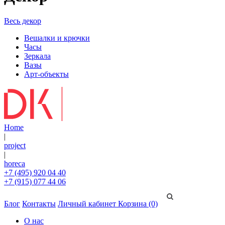
Весь декор
Вешалки и крючки
Часы
Зеркала
Вазы
Арт-объекты
Home
|
project
|
horeca
+7 (495) 920 04 40
+7 (915) 077 44 06
Блог
Контакты
Личный кабинет
Корзина (0)
О нас