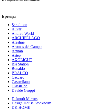
Бренды
&tradition
Alivar
Andreu World
ARCHIPÉLAGO
Aresline
Aromas del Campo
Artisan
Astep
AXOLIGHT
Bla Station
Bonaldo
BRALCO
Caccaro
Casamilano
ClassiCon
Davide Groppi
Deknudt Mirrors
Design House Stockholm
DK HOME