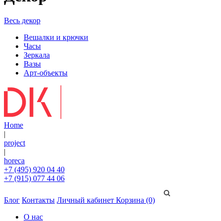
Весь декор
Вешалки и крючки
Часы
Зеркала
Вазы
Арт-объекты
Home
|
project
|
horeca
+7 (495) 920 04 40
+7 (915) 077 44 06
Блог
Контакты
Личный кабинет
Корзина (0)
О нас