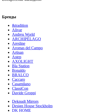
Бренды
&tradition
Alivar
Andreu World
ARCHIPÉLAGO
Aresline
Aromas del Campo
Artisan
Astep
AXOLIGHT
Bla Station
Bonaldo
BRALCO
Caccaro
Casamilano
ClassiCon
Davide Groppi
Deknudt Mirrors
Design House Stockholm
DK HOME