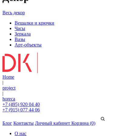
Весь декор
Вешалки и крючки
Часы
Зеркала
Вазы
Арт-объекты
Home
|
project
|
horeca
+7 (495) 920 04 40
+7 (915) 077 44 06
Блог
Контакты
Личный кабинет
Корзина (0)
О нас