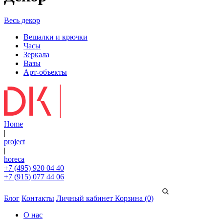
Весь декор
Вешалки и крючки
Часы
Зеркала
Вазы
Арт-объекты
Home
|
project
|
horeca
+7 (495) 920 04 40
+7 (915) 077 44 06
Блог
Контакты
Личный кабинет
Корзина (0)
О нас