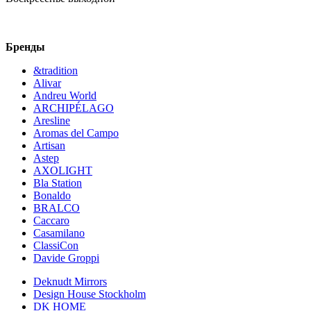
Бренды
&tradition
Alivar
Andreu World
ARCHIPÉLAGO
Aresline
Aromas del Campo
Artisan
Astep
AXOLIGHT
Bla Station
Bonaldo
BRALCO
Caccaro
Casamilano
ClassiCon
Davide Groppi
Deknudt Mirrors
Design House Stockholm
DK HOME