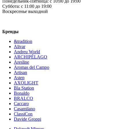
Понедельник-Пятница:
c 10:00 до 19:00
Суббота:
c 11:00 до 19:00
Воскресенье
выходной
Бренды
&tradition
Alivar
Andreu World
ARCHIPÉLAGO
Aresline
Aromas del Campo
Artisan
Astep
AXOLIGHT
Bla Station
Bonaldo
BRALCO
Caccaro
Casamilano
ClassiCon
Davide Groppi
Deknudt Mirrors