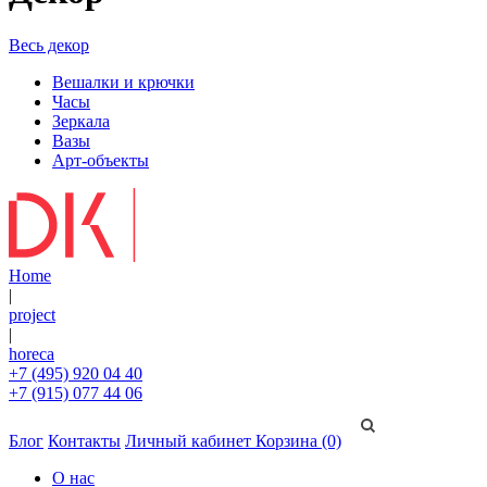
Весь декор
Вешалки и крючки
Часы
Зеркала
Вазы
Арт-объекты
Home
|
project
|
horeca
+7 (495) 920 04 40
+7 (915) 077 44 06
Блог
Контакты
Личный кабинет
Корзина (0)
О нас