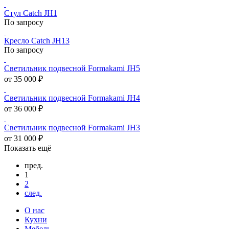
Стул Catch JH1
По запросу
Кресло Catch JH13
По запросу
Светильник подвесной Formakami JH5
от 35 000 ₽
Светильник подвесной Formakami JH4
от 36 000 ₽
Светильник подвесной Formakami JH3
от 31 000 ₽
Показать ещё
пред.
1
2
след.
О нас
Кухни
Мебель