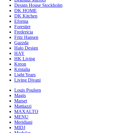
Design House Stockholm
DK HOME
DK Kitchen
Eforma
Forestier
Fredericia
Fritz Hansen
Gazzda
Halo Design
HAY
HK Living
Kreon
Kristalia
Light Years
Living Divani
Louis Poulsen
Magis
Marset
Mattiazzi
MAXALTO
MENU
Meridiani
MIDJ
Modular