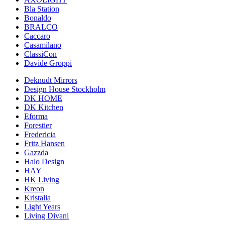
Bla Station
Bonaldo
BRALCO
Caccaro
Casamilano
ClassiCon
Davide Groppi
Deknudt Mirrors
Design House Stockholm
DK HOME
DK Kitchen
Eforma
Forestier
Fredericia
Fritz Hansen
Gazzda
Halo Design
HAY
HK Living
Kreon
Kristalia
Light Years
Living Divani