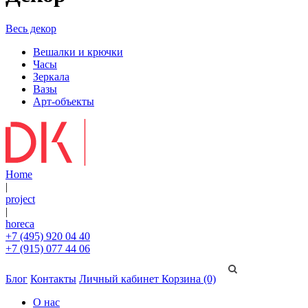
Весь декор
Вешалки и крючки
Часы
Зеркала
Вазы
Арт-объекты
Home
|
project
|
horeca
+7 (495) 920 04 40
+7 (915) 077 44 06
Блог
Контакты
Личный кабинет
Корзина (0)
О нас