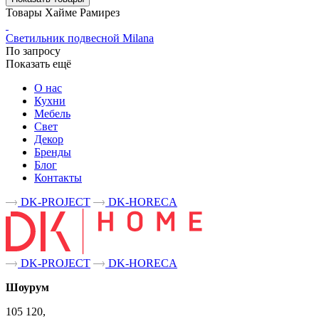
Товары Хайме Рамирез
Светильник подвесной Milana
По запросу
Показать ещё
О нас
Кухни
Мебель
Свет
Декор
Бренды
Блог
Контакты
DK-PROJECT
DK-HORECA
DK-PROJECT
DK-HORECA
Шоурум
105 120,