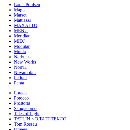
Louis Poulsen
Magis
Marset
Mattiazzi
MAXALTO
MENU
Meridiani
MIDJ
Modular
Muuto
Narbutas
New Works
Norr11
Novamobili
Pedrali
Penta
Porada
Potocco
Prostoria
Sangiacomo
Tales of Light
TATLIN × ЭЛИТСТЕКЛО
Tom Rossau
Umage