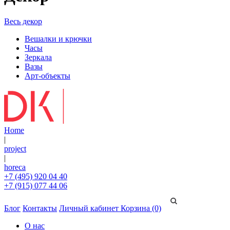
Весь декор
Вешалки и крючки
Часы
Зеркала
Вазы
Арт-объекты
Home
|
project
|
horeca
+7 (495) 920 04 40
+7 (915) 077 44 06
Блог
Контакты
Личный кабинет
Корзина (0)
О нас