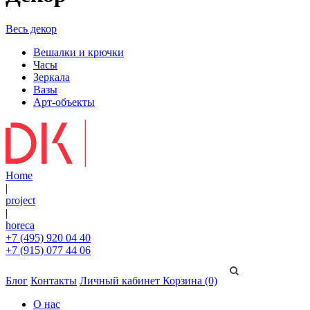
Весь декор
Вешалки и крючки
Часы
Зеркала
Вазы
Арт-объекты
Home
|
project
|
horeca
+7 (495) 920 04 40
+7 (915) 077 44 06
Блог
Контакты
Личный кабинет
Корзина (0)
О нас