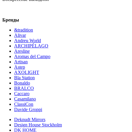
Бренды
&tradition
Alivar
Andreu World
ARCHIPÉLAGO
Aresline
Aromas del Campo
Artisan
Astep
AXOLIGHT
Bla Station
Bonaldo
BRALCO
Caccaro
Casamilano
ClassiCon
Davide Groppi
Deknudt Mirrors
Design House Stockholm
DK HOME