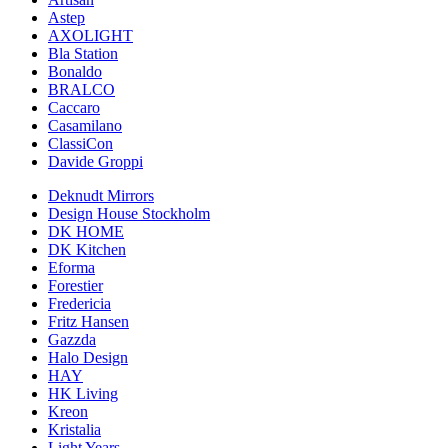
Astep
AXOLIGHT
Bla Station
Bonaldo
BRALCO
Caccaro
Casamilano
ClassiCon
Davide Groppi
Deknudt Mirrors
Design House Stockholm
DK HOME
DK Kitchen
Eforma
Forestier
Fredericia
Fritz Hansen
Gazzda
Halo Design
HAY
HK Living
Kreon
Kristalia
Light Years