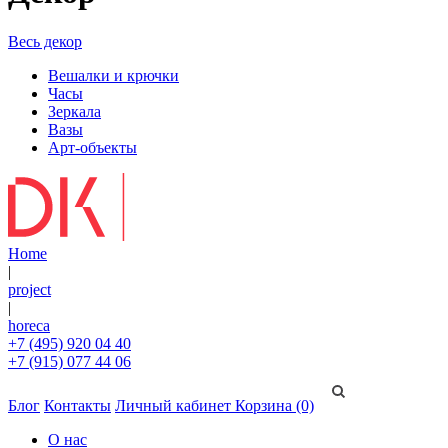
Весь декор
Вешалки и крючки
Часы
Зеркала
Вазы
Арт-объекты
Home
|
project
|
horeca
+7 (495) 920 04 40
+7 (915) 077 44 06
Блог
Контакты
Личный кабинет
Корзина (0)
О нас