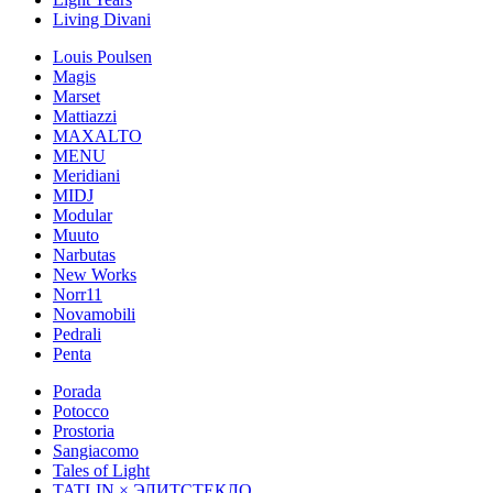
Living Divani
Louis Poulsen
Magis
Marset
Mattiazzi
MAXALTO
MENU
Meridiani
MIDJ
Modular
Muuto
Narbutas
New Works
Norr11
Novamobili
Pedrali
Penta
Porada
Potocco
Prostoria
Sangiacomo
Tales of Light
TATLIN × ЭЛИТСТЕКЛО