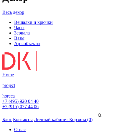
Весь декор
Вешалки и крючки
Часы
Зеркала
Вазы
Арт-объекты
Home
|
project
|
horeca
+7 (495) 920 04 40
+7 (915) 077 44 06
Блог
Контакты
Личный кабинет
Корзина (0)
О нас