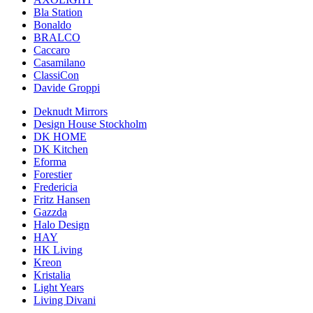
Bla Station
Bonaldo
BRALCO
Caccaro
Casamilano
ClassiCon
Davide Groppi
Deknudt Mirrors
Design House Stockholm
DK HOME
DK Kitchen
Eforma
Forestier
Fredericia
Fritz Hansen
Gazzda
Halo Design
HAY
HK Living
Kreon
Kristalia
Light Years
Living Divani