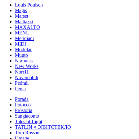
Louis Poulsen
Magis
Marset
Mattiazzi
MAXALTO
MENU
Meridiani
MIDJ
Modular
Muuto
Narbutas
New Works
Norr11
Novamobili
Pedrali
Penta
Porada
Potocco
Prostoria
Sangiacomo
Tales of Light
TATLIN × ЭЛИТСТЕКЛО
Tom Rossau
Umage