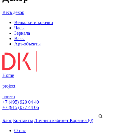
Весь декор
Вешалки и крючки
Часы
Зеркала
Вазы
Арт-объекты
Home
|
project
|
horeca
+7 (495) 920 04 40
+7 (915) 077 44 06
Блог
Контакты
Личный кабинет
Корзина (0)
О нас