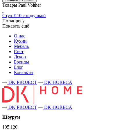
Товары Paul Volther
Стул J110 с подушкой
По запросу
Показать ещё
О нас
Кухни
Мебель
Свет
Декор
Бренды
Блог
Контакты
DK-PROJECT
DK-HORECA
DK-PROJECT
DK-HORECA
Шоурум
105 120,