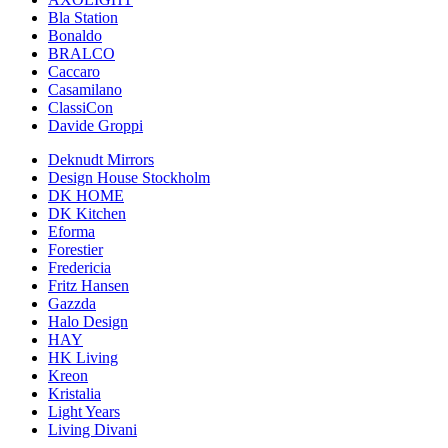
Bla Station
Bonaldo
BRALCO
Caccaro
Casamilano
ClassiCon
Davide Groppi
Deknudt Mirrors
Design House Stockholm
DK HOME
DK Kitchen
Eforma
Forestier
Fredericia
Fritz Hansen
Gazzda
Halo Design
HAY
HK Living
Kreon
Kristalia
Light Years
Living Divani