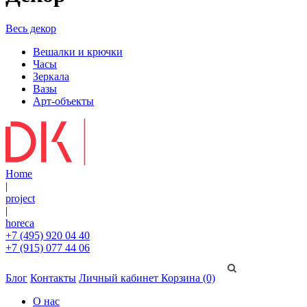
Весь декор
Вешалки и крючки
Часы
Зеркала
Вазы
Арт-объекты
Home
|
project
|
horeca
+7 (495) 920 04 40
+7 (915) 077 44 06
Блог
Контакты
Личный кабинет
Корзина (0)
О нас