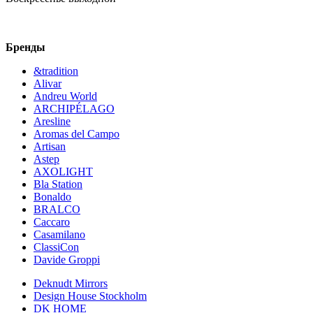
Бренды
&tradition
Alivar
Andreu World
ARCHIPÉLAGO
Aresline
Aromas del Campo
Artisan
Astep
AXOLIGHT
Bla Station
Bonaldo
BRALCO
Caccaro
Casamilano
ClassiCon
Davide Groppi
Deknudt Mirrors
Design House Stockholm
DK HOME