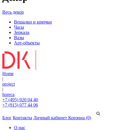
Весь декор
Вешалки и крючки
Часы
Зеркала
Вазы
Арт-объекты
Home
|
project
|
horeca
+7 (495) 920 04 40
+7 (915) 077 44 06
Блог
Контакты
Личный кабинет
Корзина (0)
О нас