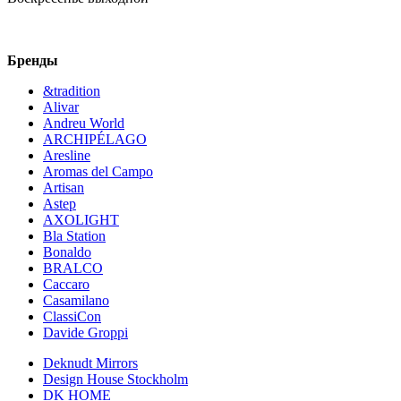
Бренды
&tradition
Alivar
Andreu World
ARCHIPÉLAGO
Aresline
Aromas del Campo
Artisan
Astep
AXOLIGHT
Bla Station
Bonaldo
BRALCO
Caccaro
Casamilano
ClassiCon
Davide Groppi
Deknudt Mirrors
Design House Stockholm
DK HOME