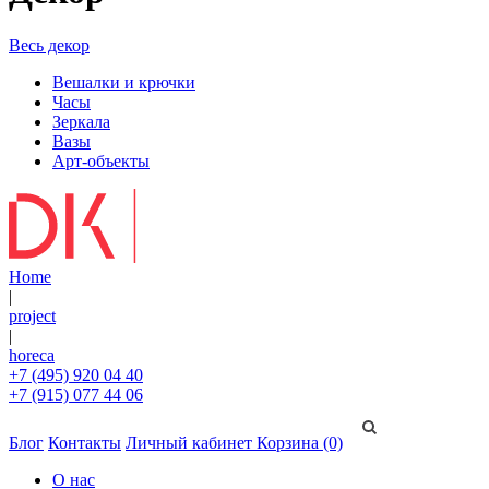
Весь декор
Вешалки и крючки
Часы
Зеркала
Вазы
Арт-объекты
Home
|
project
|
horeca
+7 (495) 920 04 40
+7 (915) 077 44 06
Блог
Контакты
Личный кабинет
Корзина (0)
О нас