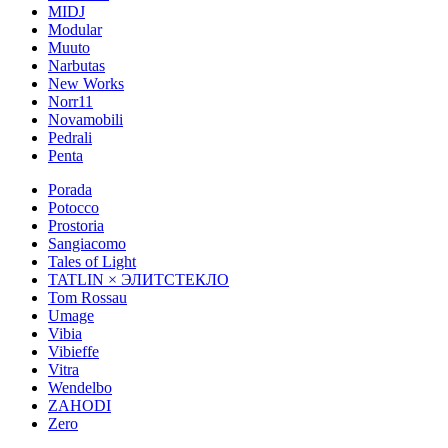
MIDJ
Modular
Muuto
Narbutas
New Works
Norr11
Novamobili
Pedrali
Penta
Porada
Potocco
Prostoria
Sangiacomo
Tales of Light
TATLIN × ЭЛИТСТЕКЛО
Tom Rossau
Umage
Vibia
Vibieffe
Vitra
Wendelbo
ZAHODI
Zero