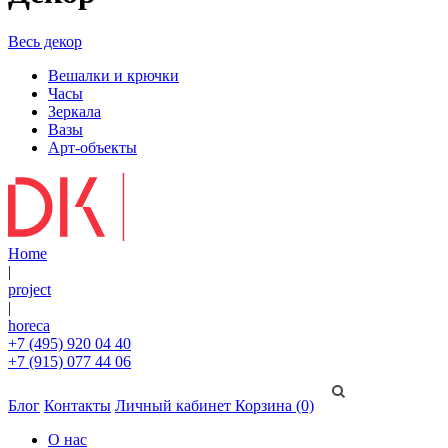
Весь декор
Вешалки и крючки
Часы
Зеркала
Вазы
Арт-объекты
Home
|
project
|
horeca
+7 (495) 920 04 40
+7 (915) 077 44 06
Блог
Контакты
Личный кабинет
Корзина (0)
О нас