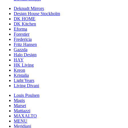
Deknudt Mirrors
Design House Stockholm
DK HOME
DK Kitchen
Eforma
Forestier
Fredericia
Fritz Hansen
Gazzda
Halo Design
HAY
HK Living
Kreon
Kristalia
Light Years
Living Divani
Louis Poulsen
Magis
Marset
Mattiazzi
MAXALTO
MENU
Meridiani