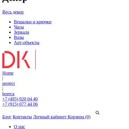
Весь декор
Вешалки и крючки
Часы
Зеркала
Вазы
Арт-объекты
Home
|
project
|
horeca
+7 (495) 920 04 40
+7 (915) 077 44 06
Блог
Контакты
Личный кабинет
Корзина (0)
О нас