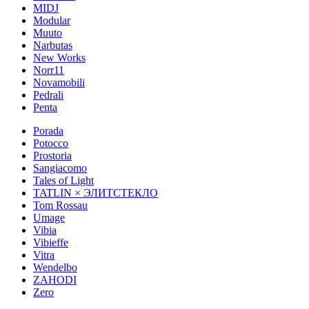
MIDJ
Modular
Muuto
Narbutas
New Works
Norr11
Novamobili
Pedrali
Penta
Porada
Potocco
Prostoria
Sangiacomo
Tales of Light
TATLIN × ЭЛИТСТЕКЛО
Tom Rossau
Umage
Vibia
Vibieffe
Vitra
Wendelbo
ZAHODI
Zero