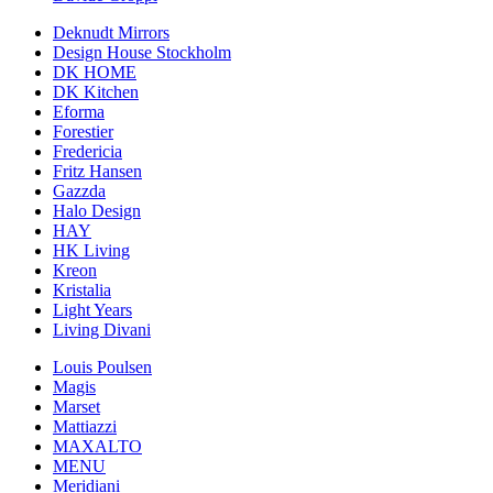
Deknudt Mirrors
Design House Stockholm
DK HOME
DK Kitchen
Eforma
Forestier
Fredericia
Fritz Hansen
Gazzda
Halo Design
HAY
HK Living
Kreon
Kristalia
Light Years
Living Divani
Louis Poulsen
Magis
Marset
Mattiazzi
MAXALTO
MENU
Meridiani