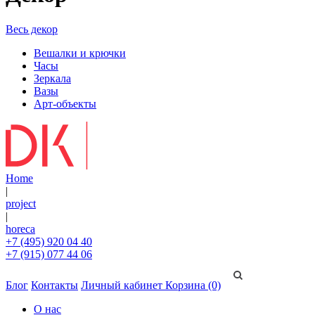
Весь декор
Вешалки и крючки
Часы
Зеркала
Вазы
Арт-объекты
Home
|
project
|
horeca
+7 (495) 920 04 40
+7 (915) 077 44 06
Блог
Контакты
Личный кабинет
Корзина (0)
О нас