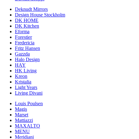
Deknudt Mirrors
Design House Stockholm
DK HOME
DK Kitchen
Eforma
Forestier
Fredericia
Fritz Hansen
Gazzda
Halo Design
HAY
HK Living
Kreon
Kristalia
Light Years
Living Divani
Louis Poulsen
Magis
Marset
Mattiazzi
MAXALTO
MENU
Meridiani