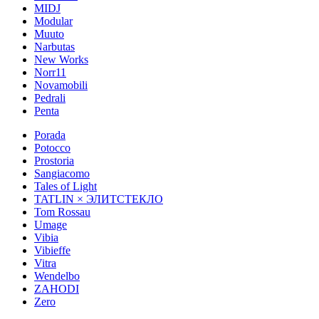
MIDJ
Modular
Muuto
Narbutas
New Works
Norr11
Novamobili
Pedrali
Penta
Porada
Potocco
Prostoria
Sangiacomo
Tales of Light
TATLIN × ЭЛИТСТЕКЛО
Tom Rossau
Umage
Vibia
Vibieffe
Vitra
Wendelbo
ZAHODI
Zero