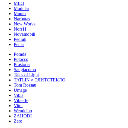
MIDJ
Modular
Muuto
Narbutas
New Works
Norr11
Novamobili
Pedrali
Penta
Porada
Potocco
Prostoria
Sangiacomo
Tales of Light
TATLIN × ЭЛИТСТЕКЛО
Tom Rossau
Umage
Vibia
Vibieffe
Vitra
Wendelbo
ZAHODI
Zero