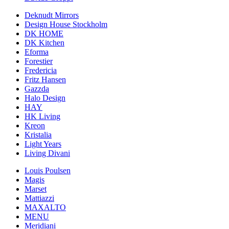
Deknudt Mirrors
Design House Stockholm
DK HOME
DK Kitchen
Eforma
Forestier
Fredericia
Fritz Hansen
Gazzda
Halo Design
HAY
HK Living
Kreon
Kristalia
Light Years
Living Divani
Louis Poulsen
Magis
Marset
Mattiazzi
MAXALTO
MENU
Meridiani