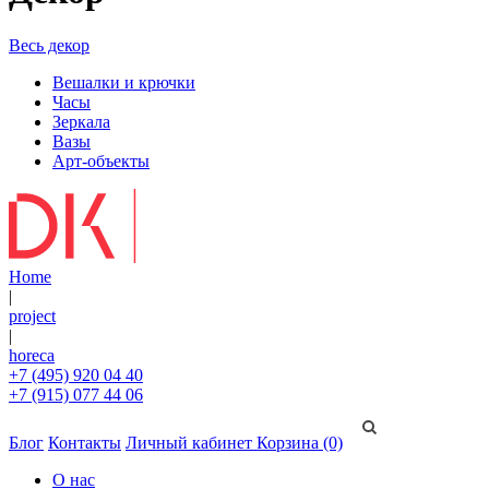
Весь декор
Вешалки и крючки
Часы
Зеркала
Вазы
Арт-объекты
Home
|
project
|
horeca
+7 (495) 920 04 40
+7 (915) 077 44 06
Блог
Контакты
Личный кабинет
Корзина (0)
О нас