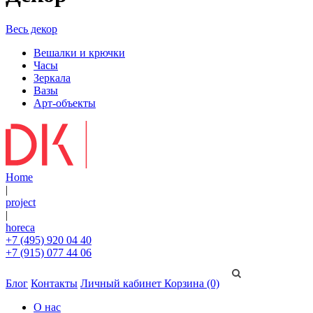
Весь декор
Вешалки и крючки
Часы
Зеркала
Вазы
Арт-объекты
Home
|
project
|
horeca
+7 (495) 920 04 40
+7 (915) 077 44 06
Блог
Контакты
Личный кабинет
Корзина (0)
О нас