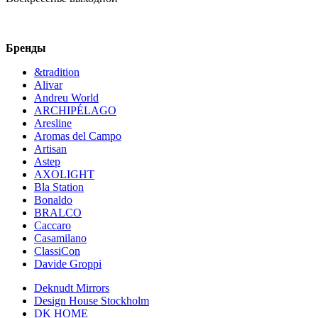
Бренды
&tradition
Alivar
Andreu World
ARCHIPÉLAGO
Aresline
Aromas del Campo
Artisan
Astep
AXOLIGHT
Bla Station
Bonaldo
BRALCO
Caccaro
Casamilano
ClassiCon
Davide Groppi
Deknudt Mirrors
Design House Stockholm
DK HOME