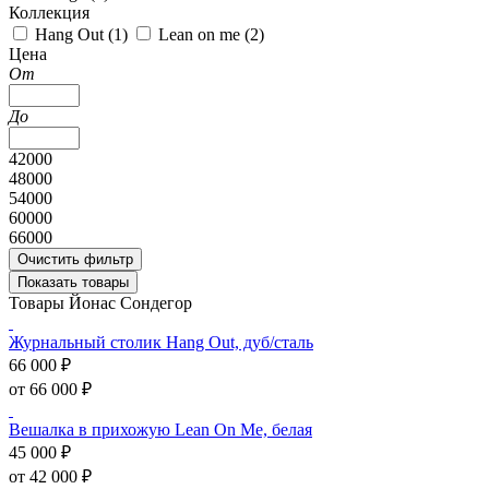
Коллекция
Hang Out (
1
)
Lean on me (
2
)
Цена
От
До
42000
48000
54000
60000
66000
Очистить фильтр
Показать товары
Товары Йонас Сондегор
Журнальный столик Hang Out, дуб/сталь
66 000 ₽
от 66 000 ₽
Вешалка в прихожую Lean On Me, белая
45 000 ₽
от 42 000 ₽