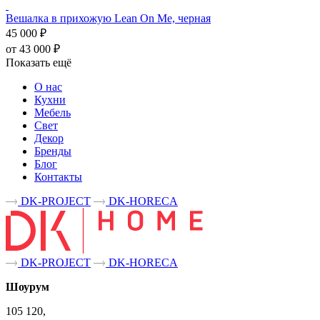
Вешалка в прихожую Lean On Me, черная
45 000 ₽
от 43 000 ₽
Показать ещё
О нас
Кухни
Мебель
Свет
Декор
Бренды
Блог
Контакты
DK-PROJECT
DK-HORECA
DK-PROJECT
DK-HORECA
Шоурум
105 120,