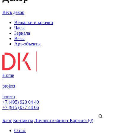
Весь декор
Вешалки и крючки
Часы
Зеркала
Вазы
Арт-объекты
Home
|
project
|
horeca
+7 (495) 920 04 40
+7 (915) 077 44 06
Блог
Контакты
Личный кабинет
Корзина (0)
О нас