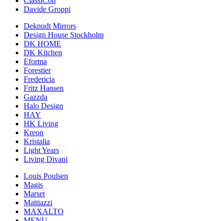
ClassiCon
Davide Groppi
Deknudt Mirrors
Design House Stockholm
DK HOME
DK Kitchen
Eforma
Forestier
Fredericia
Fritz Hansen
Gazzda
Halo Design
HAY
HK Living
Kreon
Kristalia
Light Years
Living Divani
Louis Poulsen
Magis
Marset
Mattiazzi
MAXALTO
MENU