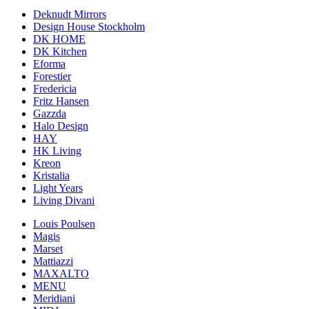
Deknudt Mirrors
Design House Stockholm
DK HOME
DK Kitchen
Eforma
Forestier
Fredericia
Fritz Hansen
Gazzda
Halo Design
HAY
HK Living
Kreon
Kristalia
Light Years
Living Divani
Louis Poulsen
Magis
Marset
Mattiazzi
MAXALTO
MENU
Meridiani