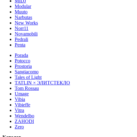
MIDJ
Modular
Muuto
Narbutas
New Works
Norr11
Novamobili
Pedrali
Penta
Porada
Potocco
Prostoria
Sangiacomo
Tales of Light
TATLIN × ЭЛИТСТЕКЛО
Tom Rossau
Umage
Vibia
Vibieffe
Vitra
Wendelbo
ZAHODI
Zero