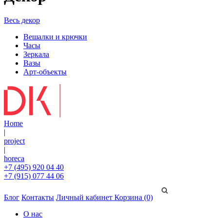
Весь декор
Вешалки и крючки
Часы
Зеркала
Вазы
Арт-объекты
Home
|
project
|
horeca
+7 (495) 920 04 40
+7 (915) 077 44 06
Блог
Контакты
Личный кабинет
Корзина (0)
О нас