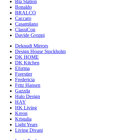
Bla Station
Bonaldo
BRALCO
Caccaro
Casamilano
ClassiCon
Davide Groppi
Deknudt Mirrors
Design House Stockholm
DK HOME
DK Kitchen
Eforma
Forestier
Fredericia
Fritz Hansen
Gazzda
Halo Design
HAY
HK Living
Kreon
Kristalia
Light Years
Living Divani