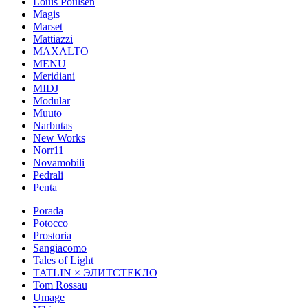
Louis Poulsen
Magis
Marset
Mattiazzi
MAXALTO
MENU
Meridiani
MIDJ
Modular
Muuto
Narbutas
New Works
Norr11
Novamobili
Pedrali
Penta
Porada
Potocco
Prostoria
Sangiacomo
Tales of Light
TATLIN × ЭЛИТСТЕКЛО
Tom Rossau
Umage