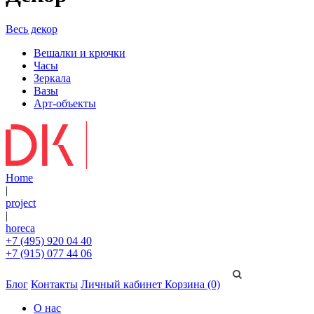
Весь декор
Вешалки и крючки
Часы
Зеркала
Вазы
Арт-объекты
Home
|
project
|
horeca
+7 (495) 920 04 40
+7 (915) 077 44 06
Блог
Контакты
Личный кабинет
Корзина (0)
О нас