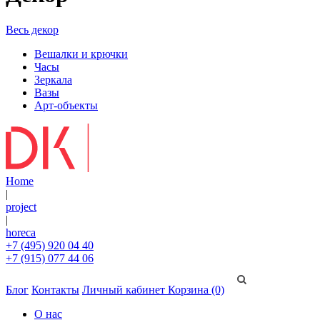
Весь декор
Вешалки и крючки
Часы
Зеркала
Вазы
Арт-объекты
Home
|
project
|
horeca
+7 (495) 920 04 40
+7 (915) 077 44 06
Блог
Контакты
Личный кабинет
Корзина (0)
О нас