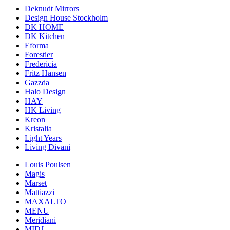
Deknudt Mirrors
Design House Stockholm
DK HOME
DK Kitchen
Eforma
Forestier
Fredericia
Fritz Hansen
Gazzda
Halo Design
HAY
HK Living
Kreon
Kristalia
Light Years
Living Divani
Louis Poulsen
Magis
Marset
Mattiazzi
MAXALTO
MENU
Meridiani
MIDJ