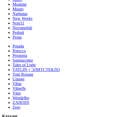
Modular
Muuto
Narbutas
New Works
Norr11
Novamobili
Pedrali
Penta
Porada
Potocco
Prostoria
Sangiacomo
Tales of Light
TATLIN × ЭЛИТСТЕКЛО
Tom Rossau
Umage
Vibia
Vibieffe
Vitra
Wendelbo
ZAHODI
Zero
Каталог