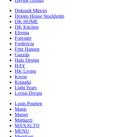
Davide Groppi
Deknudt Mirrors
Design House Stockholm
DK HOME
DK Kitchen
Eforma
Forestier
Fredericia
Fritz Hansen
Gazzda
Halo Design
HAY
HK Living
Kreon
Kristalia
Light Years
Living Divani
Louis Poulsen
Magis
Marset
Mattiazzi
MAXALTO
MENU
Meridiani