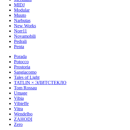
MIDJ
Modular
Muuto
Narbutas
New Works
Norr11
Novamobili
Pedrali
Penta
Porada
Potocco
Prostoria
Sangiacomo
Tales of Light
TATLIN × ЭЛИТСТЕКЛО
Tom Rossau
Umage
Vibia
Vibieffe
Vitra
Wendelbo
ZAHODI
Zero