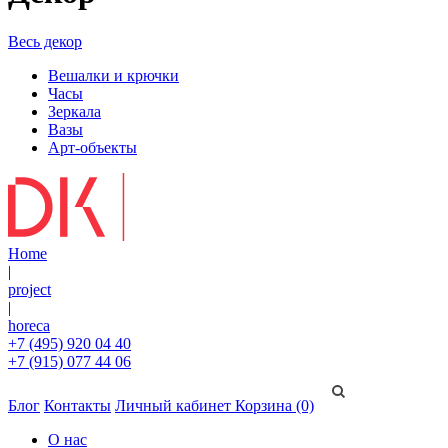
Весь декор
Вешалки и крючки
Часы
Зеркала
Вазы
Арт-объекты
Home
|
project
|
horeca
+7 (495) 920 04 40
+7 (915) 077 44 06
Блог
Контакты
Личный кабинет
Корзина (0)
О нас