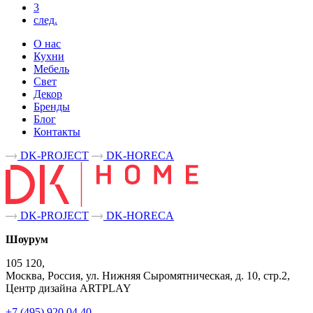
3
след.
О нас
Кухни
Мебель
Свет
Декор
Бренды
Блог
Контакты
DK-PROJECT
DK-HORECA
DK-PROJECT
DK-HORECA
Шоурум
105 120,
Москва, Россия, ул. Нижняя Сыромятническая, д. 10, стр.2,
Центр дизайна ARTPLAY
+7 (495) 920 04 40