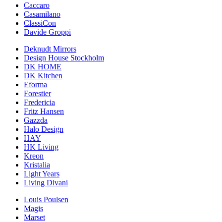
Caccaro
Casamilano
ClassiCon
Davide Groppi
Deknudt Mirrors
Design House Stockholm
DK HOME
DK Kitchen
Eforma
Forestier
Fredericia
Fritz Hansen
Gazzda
Halo Design
HAY
HK Living
Kreon
Kristalia
Light Years
Living Divani
Louis Poulsen
Magis
Marset