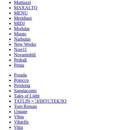
Mattiazzi
MAXALTO
MENU
Meridiani
MIDJ
Modular
Muuto
Narbutas
New Works
Norr11
Novamobili
Pedrali
Penta
Porada
Potocco
Prostoria
Sangiacomo
Tales of Light
TATLIN × ЭЛИТСТЕКЛО
Tom Rossau
Umage
Vibia
Vibieffe
Vitra