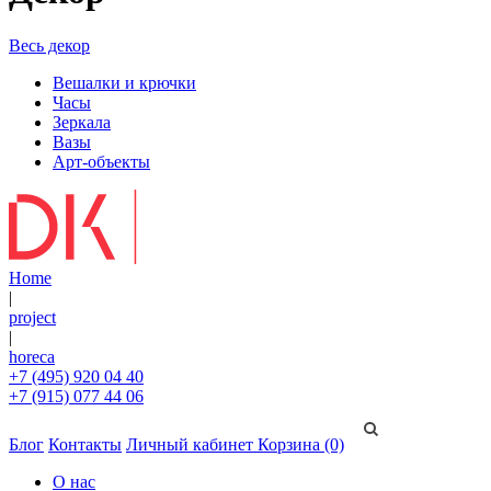
Весь декор
Вешалки и крючки
Часы
Зеркала
Вазы
Арт-объекты
Home
|
project
|
horeca
+7 (495) 920 04 40
+7 (915) 077 44 06
Блог
Контакты
Личный кабинет
Корзина (0)
О нас