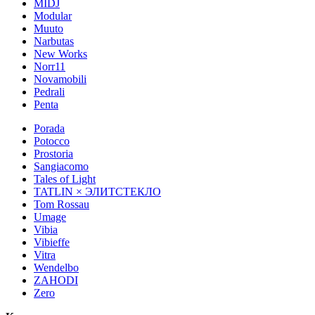
MIDJ
Modular
Muuto
Narbutas
New Works
Norr11
Novamobili
Pedrali
Penta
Porada
Potocco
Prostoria
Sangiacomo
Tales of Light
TATLIN × ЭЛИТСТЕКЛО
Tom Rossau
Umage
Vibia
Vibieffe
Vitra
Wendelbo
ZAHODI
Zero