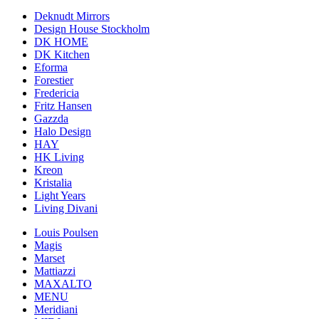
Deknudt Mirrors
Design House Stockholm
DK HOME
DK Kitchen
Eforma
Forestier
Fredericia
Fritz Hansen
Gazzda
Halo Design
HAY
HK Living
Kreon
Kristalia
Light Years
Living Divani
Louis Poulsen
Magis
Marset
Mattiazzi
MAXALTO
MENU
Meridiani