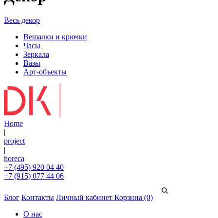
Весь декор
Вешалки и крючки
Часы
Зеркала
Вазы
Арт-объекты
Home
|
project
|
horeca
+7 (495) 920 04 40
+7 (915) 077 44 06
Блог
Контакты
Личный кабинет
Корзина (0)
О нас