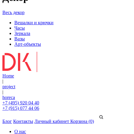
Весь декор
Вешалки и крючки
Часы
Зеркала
Вазы
Арт-объекты
Home
|
project
|
horeca
+7 (495) 920 04 40
+7 (915) 077 44 06
Блог
Контакты
Личный кабинет
Корзина (0)
О нас