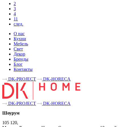
2
3
4
11
след.
О нас
Кухни
Мебель
Свет
Декор
Бренды
Блог
Контакты
DK-PROJECT
DK-HORECA
DK-PROJECT
DK-HORECA
Шоурум
105 120,