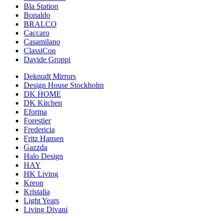
Bla Station
Bonaldo
BRALCO
Caccaro
Casamilano
ClassiCon
Davide Groppi
Deknudt Mirrors
Design House Stockholm
DK HOME
DK Kitchen
Eforma
Forestier
Fredericia
Fritz Hansen
Gazzda
Halo Design
HAY
HK Living
Kreon
Kristalia
Light Years
Living Divani