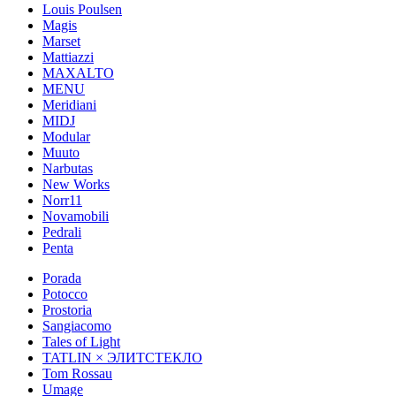
Louis Poulsen
Magis
Marset
Mattiazzi
MAXALTO
MENU
Meridiani
MIDJ
Modular
Muuto
Narbutas
New Works
Norr11
Novamobili
Pedrali
Penta
Porada
Potocco
Prostoria
Sangiacomo
Tales of Light
TATLIN × ЭЛИТСТЕКЛО
Tom Rossau
Umage