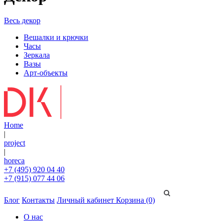
Весь декор
Вешалки и крючки
Часы
Зеркала
Вазы
Арт-объекты
Home
|
project
|
horeca
+7 (495) 920 04 40
+7 (915) 077 44 06
Блог
Контакты
Личный кабинет
Корзина (0)
О нас