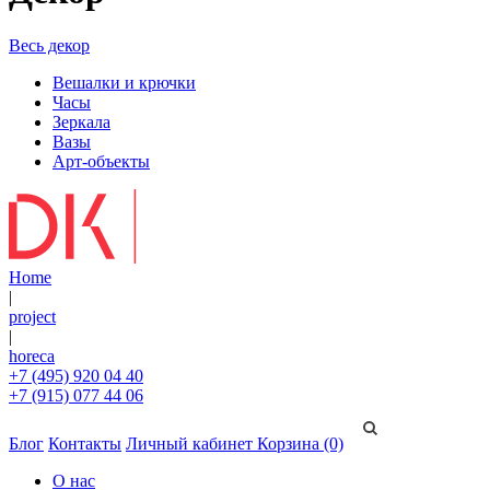
Весь декор
Вешалки и крючки
Часы
Зеркала
Вазы
Арт-объекты
Home
|
project
|
horeca
+7 (495) 920 04 40
+7 (915) 077 44 06
Блог
Контакты
Личный кабинет
Корзина (0)
О нас