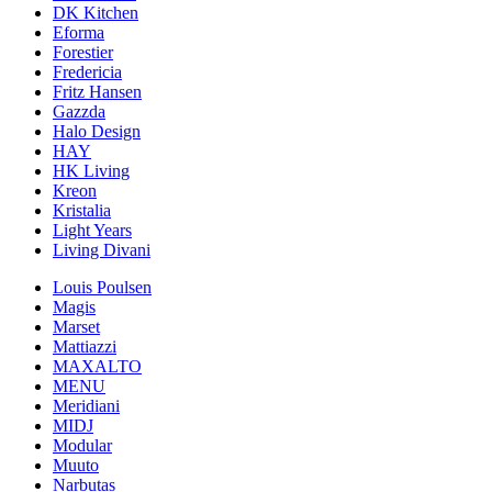
DK Kitchen
Eforma
Forestier
Fredericia
Fritz Hansen
Gazzda
Halo Design
HAY
HK Living
Kreon
Kristalia
Light Years
Living Divani
Louis Poulsen
Magis
Marset
Mattiazzi
MAXALTO
MENU
Meridiani
MIDJ
Modular
Muuto
Narbutas