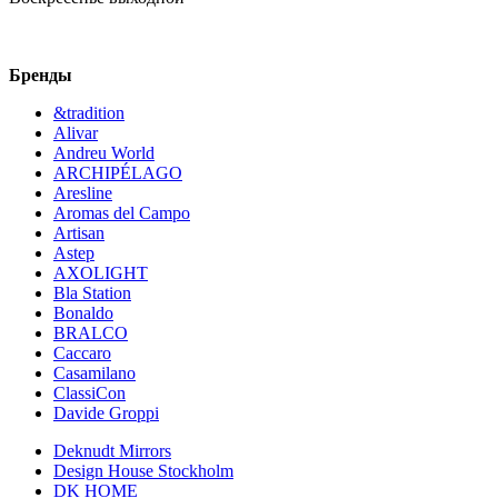
Бренды
&tradition
Alivar
Andreu World
ARCHIPÉLAGO
Aresline
Aromas del Campo
Artisan
Astep
AXOLIGHT
Bla Station
Bonaldo
BRALCO
Caccaro
Casamilano
ClassiCon
Davide Groppi
Deknudt Mirrors
Design House Stockholm
DK HOME