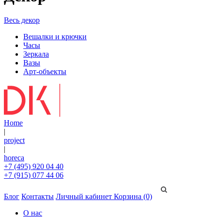
Весь декор
Вешалки и крючки
Часы
Зеркала
Вазы
Арт-объекты
Home
|
project
|
horeca
+7 (495) 920 04 40
+7 (915) 077 44 06
Блог
Контакты
Личный кабинет
Корзина (0)
О нас