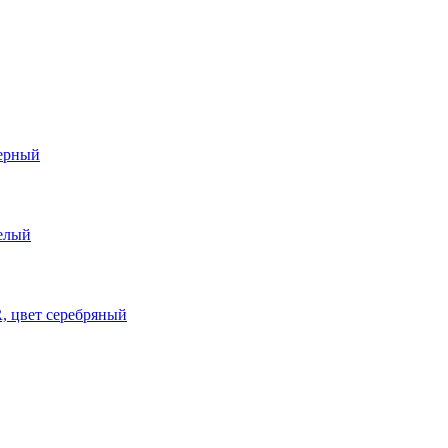
ерный
елый
 цвет серебряный