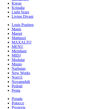
Kreon
Kristalia
Light Years
Living Divani
Louis Poulsen
Magis
Marset
Mattiazzi
MAXALTO
MENU
Meridiani
MIDJ
Modular
Muuto
Narbutas
New Works
Norr11
Novamobili
Pedrali
Penta
Porada
Potocco
Prostoria