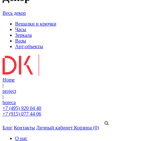
Весь декор
Вешалки и крючки
Часы
Зеркала
Вазы
Арт-объекты
Home
|
project
|
horeca
+7 (495) 920 04 40
+7 (915) 077 44 06
Блог
Контакты
Личный кабинет
Корзина (0)
О нас