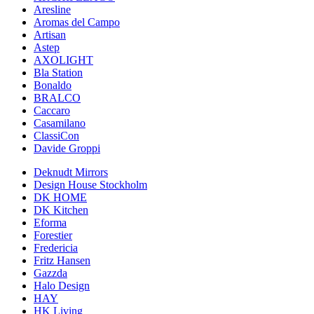
Aresline
Aromas del Campo
Artisan
Astep
AXOLIGHT
Bla Station
Bonaldo
BRALCO
Caccaro
Casamilano
ClassiCon
Davide Groppi
Deknudt Mirrors
Design House Stockholm
DK HOME
DK Kitchen
Eforma
Forestier
Fredericia
Fritz Hansen
Gazzda
Halo Design
HAY
HK Living