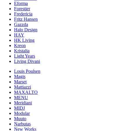
Eforma
Forestier
Fredericia
Fritz Hansen
Gazzda
Halo Design
HAY
HK Living
Kreon
Kristalia
Light Years
Living Divani
Louis Poulsen
Magis
Marset
Mattiazzi
MAXALTO
MENU
Meridiani
MIDJ
Modular
Muuto
Narbutas
New Works