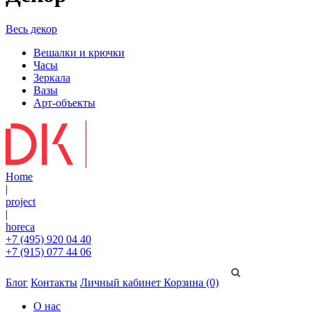
Весь декор
Вешалки и крючки
Часы
Зеркала
Вазы
Арт-объекты
Home
|
project
|
horeca
+7 (495) 920 04 40
+7 (915) 077 44 06
Блог
Контакты
Личный кабинет
Корзина (0)
О нас