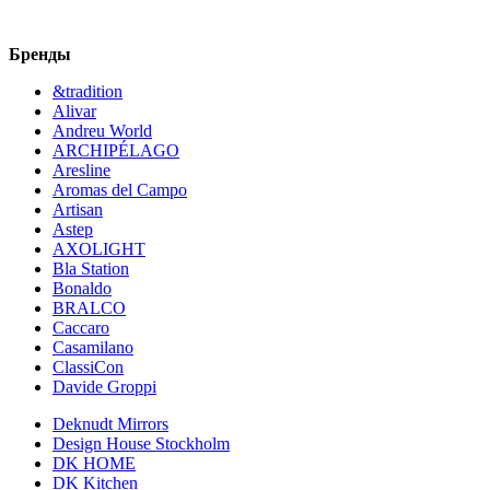
Бренды
&tradition
Alivar
Andreu World
ARCHIPÉLAGO
Aresline
Aromas del Campo
Artisan
Astep
AXOLIGHT
Bla Station
Bonaldo
BRALCO
Caccaro
Casamilano
ClassiCon
Davide Groppi
Deknudt Mirrors
Design House Stockholm
DK HOME
DK Kitchen