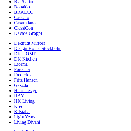
Bla Station
Bonaldo
BRALCO
Caccaro
Casamilano
ClassiCon
Davide Groppi
Deknudt Mirrors
Design House Stockholm
DK HOME
DK Kitchen
Eforma
Forestier
Fredericia
Fritz Hansen
Gazzda
Halo Design
HAY
HK Living
Kreon
Kristalia
Light Years
Living Divani