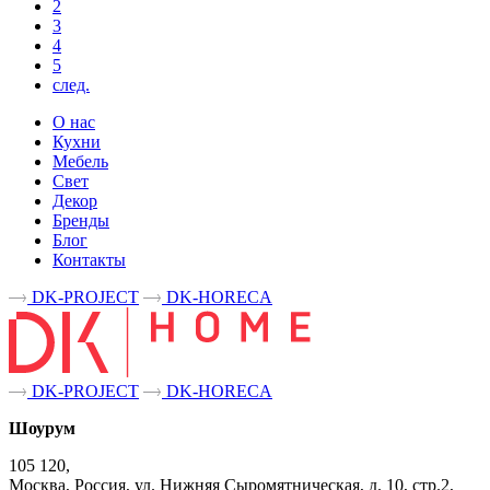
2
3
4
5
след.
О нас
Кухни
Мебель
Свет
Декор
Бренды
Блог
Контакты
DK-PROJECT
DK-HORECA
DK-PROJECT
DK-HORECA
Шоурум
105 120,
Москва, Россия, ул. Нижняя Сыромятническая, д. 10, стр.2,