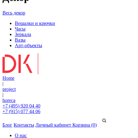
Весь декор
Вешалки и крючки
Часы
Зеркала
Вазы
Арт-объекты
Home
|
project
|
horeca
+7 (495) 920 04 40
+7 (915) 077 44 06
Блог
Контакты
Личный кабинет
Корзина (0)
О нас