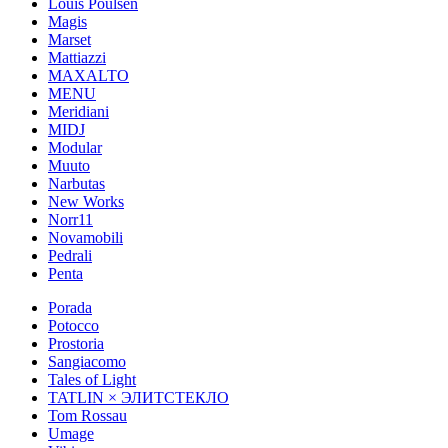
Louis Poulsen
Magis
Marset
Mattiazzi
MAXALTO
MENU
Meridiani
MIDJ
Modular
Muuto
Narbutas
New Works
Norr11
Novamobili
Pedrali
Penta
Porada
Potocco
Prostoria
Sangiacomo
Tales of Light
TATLIN × ЭЛИТСТЕКЛО
Tom Rossau
Umage