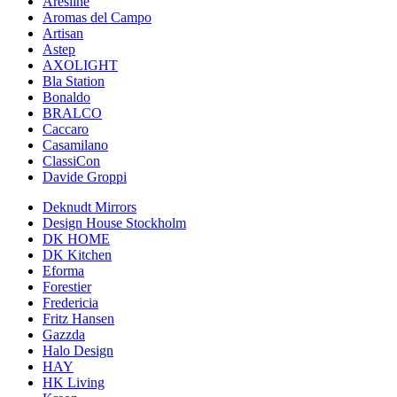
Aresline
Aromas del Campo
Artisan
Astep
AXOLIGHT
Bla Station
Bonaldo
BRALCO
Caccaro
Casamilano
ClassiCon
Davide Groppi
Deknudt Mirrors
Design House Stockholm
DK HOME
DK Kitchen
Eforma
Forestier
Fredericia
Fritz Hansen
Gazzda
Halo Design
HAY
HK Living