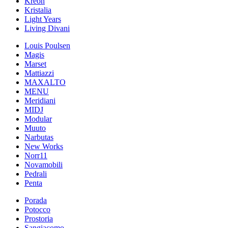
Kreon
Kristalia
Light Years
Living Divani
Louis Poulsen
Magis
Marset
Mattiazzi
MAXALTO
MENU
Meridiani
MIDJ
Modular
Muuto
Narbutas
New Works
Norr11
Novamobili
Pedrali
Penta
Porada
Potocco
Prostoria
Sangiacomo