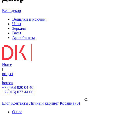
Весь декор
Вешалки и крючки
Часы
Зеркала
Вазы
Арт-объекты
Home
|
project
|
horeca
+7 (495) 920 04 40
+7 (915) 077 44 06
Блог
Контакты
Личный кабинет
Корзина (0)
О нас