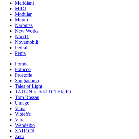
Meridiani
MIDJ
Modular
Muuto
Narbutas
New Works
Norr11
Novamobili
Pedrali
Penta
Porada
Potocco
Prostoria
Sangiacomo
Tales of Light
TATLIN × ЭЛИТСТЕКЛО
Tom Rossau
Umage
Vibia
Vibieffe
Vitra
Wendelbo
ZAHODI
Zero