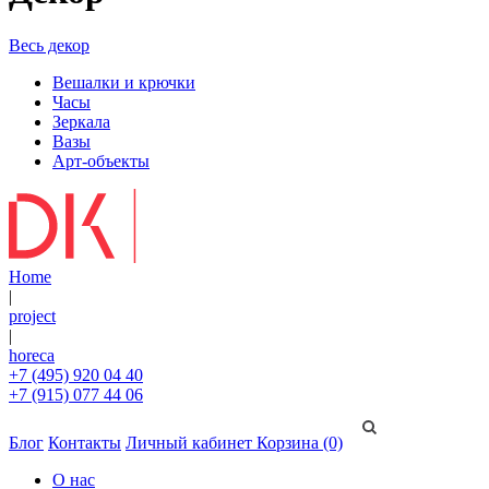
Весь декор
Вешалки и крючки
Часы
Зеркала
Вазы
Арт-объекты
Home
|
project
|
horeca
+7 (495) 920 04 40
+7 (915) 077 44 06
Блог
Контакты
Личный кабинет
Корзина (0)
О нас