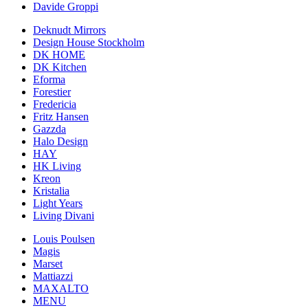
Davide Groppi
Deknudt Mirrors
Design House Stockholm
DK HOME
DK Kitchen
Eforma
Forestier
Fredericia
Fritz Hansen
Gazzda
Halo Design
HAY
HK Living
Kreon
Kristalia
Light Years
Living Divani
Louis Poulsen
Magis
Marset
Mattiazzi
MAXALTO
MENU