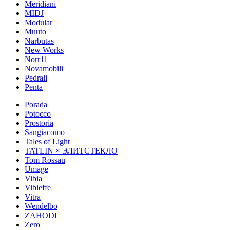
Meridiani
MIDJ
Modular
Muuto
Narbutas
New Works
Norr11
Novamobili
Pedrali
Penta
Porada
Potocco
Prostoria
Sangiacomo
Tales of Light
TATLIN × ЭЛИТСТЕКЛО
Tom Rossau
Umage
Vibia
Vibieffe
Vitra
Wendelbo
ZAHODI
Zero