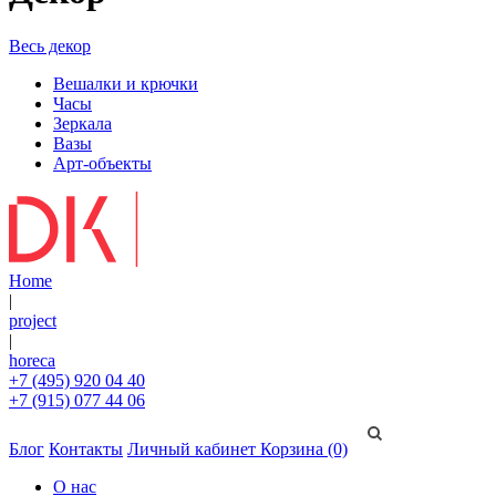
Весь декор
Вешалки и крючки
Часы
Зеркала
Вазы
Арт-объекты
Home
|
project
|
horeca
+7 (495) 920 04 40
+7 (915) 077 44 06
Блог
Контакты
Личный кабинет
Корзина (0)
О нас