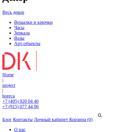
Весь декор
Вешалки и крючки
Часы
Зеркала
Вазы
Арт-объекты
Home
|
project
|
horeca
+7 (495) 920 04 40
+7 (915) 077 44 06
Блог
Контакты
Личный кабинет
Корзина (0)
О нас