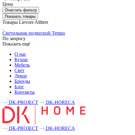
Цена
Очистить фильтр
Показать товары
Товары Lievore Altherr
Светильник подвесной Tempo
По запросу
Показать ещё
О нас
Кухни
Мебель
Свет
Декор
Бренды
Блог
Контакты
DK-PROJECT
DK-HORECA
DK-PROJECT
DK-HORECA