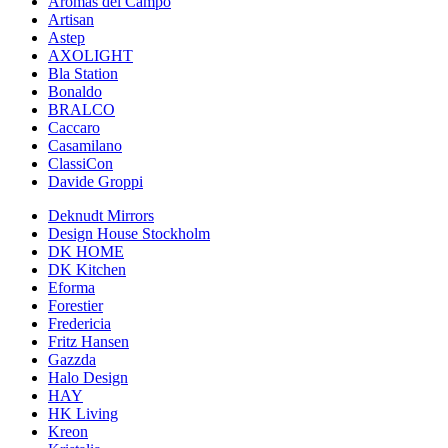
Aromas del Campo
Artisan
Astep
AXOLIGHT
Bla Station
Bonaldo
BRALCO
Caccaro
Casamilano
ClassiCon
Davide Groppi
Deknudt Mirrors
Design House Stockholm
DK HOME
DK Kitchen
Eforma
Forestier
Fredericia
Fritz Hansen
Gazzda
Halo Design
HAY
HK Living
Kreon