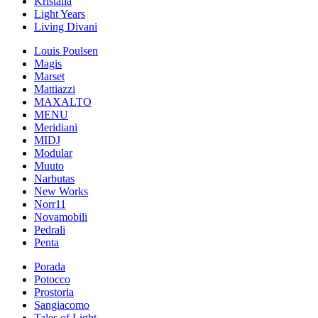
Kristalia
Light Years
Living Divani
Louis Poulsen
Magis
Marset
Mattiazzi
MAXALTO
MENU
Meridiani
MIDJ
Modular
Muuto
Narbutas
New Works
Norr11
Novamobili
Pedrali
Penta
Porada
Potocco
Prostoria
Sangiacomo
Tales of Light