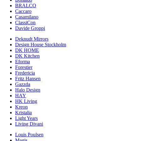
BRALCO
Caccaro
Casamilano
ClassiCon
Davide Groppi
Deknudt Mirrors
Design House Stockholm
DK HOME
DK Kitchen
Eforma
Forestier
Fredericia
Fritz Hansen
Gazzda
Halo Design
HAY
HK Living
Kreon
Kristalia
Light Years
Living Divani
Louis Poulsen
Magis