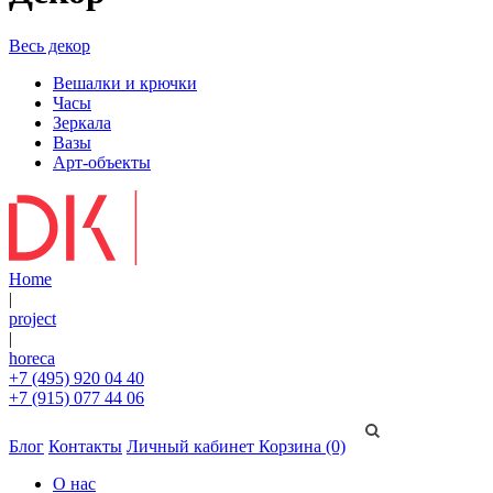
Весь декор
Вешалки и крючки
Часы
Зеркала
Вазы
Арт-объекты
Home
|
project
|
horeca
+7 (495) 920 04 40
+7 (915) 077 44 06
Блог
Контакты
Личный кабинет
Корзина (0)
О нас