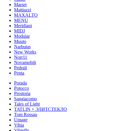
Marset
Mattiazzi
MAXALTO
MENU
Meridiani
MIDJ
Modular
Muuto
Narbutas
New Works
Norr11
Novamobili
Pedrali
Penta
Porada
Potocco
Prostoria
Sangiacomo
Tales of Light
TATLIN × ЭЛИТСТЕКЛО
Tom Rossau
Umage
Vibia
Vibieffe