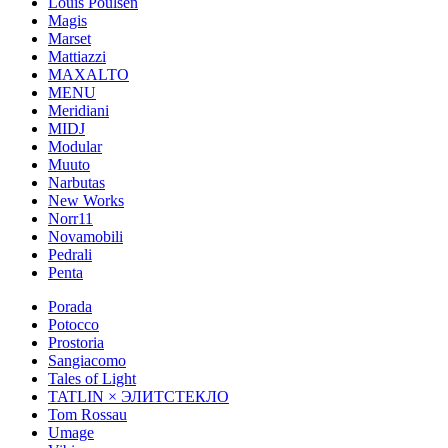
Louis Poulsen
Magis
Marset
Mattiazzi
MAXALTO
MENU
Meridiani
MIDJ
Modular
Muuto
Narbutas
New Works
Norr11
Novamobili
Pedrali
Penta
Porada
Potocco
Prostoria
Sangiacomo
Tales of Light
TATLIN × ЭЛИТСТЕКЛО
Tom Rossau
Umage