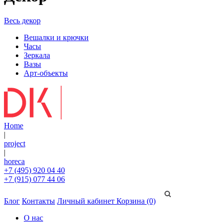
Весь декор
Вешалки и крючки
Часы
Зеркала
Вазы
Арт-объекты
Home
|
project
|
horeca
+7 (495) 920 04 40
+7 (915) 077 44 06
Блог
Контакты
Личный кабинет
Корзина (0)
О нас