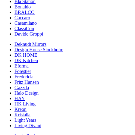
Bla Station
Bonaldo
BRALCO
Caccaro
Casamilano
ClassiCon
Davide Groppi
Deknudt Mirrors
Design House Stockholm
DK HOME
DK Kitchen
Eforma
Forestier
Fredericia
Fritz Hansen
Gazzda
Halo Design
HAY
HK Living
Kreon
Kristalia
Light Years
Living Divani