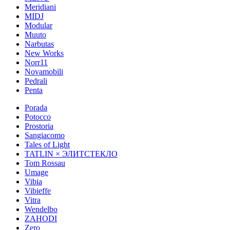
Meridiani
MIDJ
Modular
Muuto
Narbutas
New Works
Norr11
Novamobili
Pedrali
Penta
Porada
Potocco
Prostoria
Sangiacomo
Tales of Light
TATLIN × ЭЛИТСТЕКЛО
Tom Rossau
Umage
Vibia
Vibieffe
Vitra
Wendelbo
ZAHODI
Zero