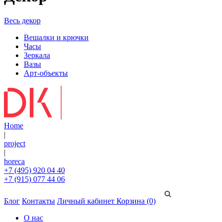
Весь декор
Вешалки и крючки
Часы
Зеркала
Вазы
Арт-объекты
Home
|
project
|
horeca
+7 (495) 920 04 40
+7 (915) 077 44 06
Блог
Контакты
Личный кабинет
Корзина (0)
О нас