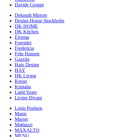
Davide Groppi
Deknudt Mirrors
Design House Stockholm
DK HOME
DK Kitchen
Eforma
Forestier
Fredericia
Fritz Hansen
Gazzda
Halo Design
HAY
HK Living
Kreon
Kristalia
Light Years
Living Divani
Louis Poulsen
Magis
Marset
Mattiazzi
MAXALTO
MENU