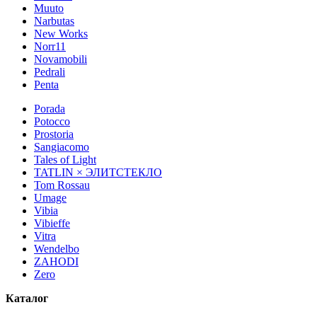
Muuto
Narbutas
New Works
Norr11
Novamobili
Pedrali
Penta
Porada
Potocco
Prostoria
Sangiacomo
Tales of Light
TATLIN × ЭЛИТСТЕКЛО
Tom Rossau
Umage
Vibia
Vibieffe
Vitra
Wendelbo
ZAHODI
Zero
Каталог