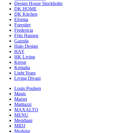
Design House Stockholm
DK HOME
DK Kitchen
Eforma
Forestier
Fredericia
Fritz Hansen
Gazzda
Halo Design
HAY
HK Living
Kreon
Kristalia
Light Years
Living Divani
Louis Poulsen
Magis
Marset
Mattiazzi
MAXALTO
MENU
Meridiani
MIDJ
Modular