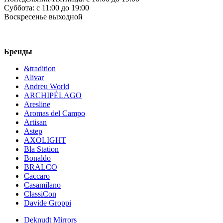
Суббота:
c 11:00 до 19:00
Воскресенье
выходной
Бренды
&tradition
Alivar
Andreu World
ARCHIPÉLAGO
Aresline
Aromas del Campo
Artisan
Astep
AXOLIGHT
Bla Station
Bonaldo
BRALCO
Caccaro
Casamilano
ClassiCon
Davide Groppi
Deknudt Mirrors