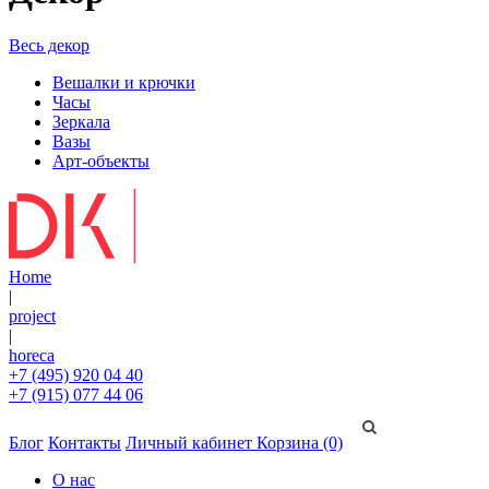
Весь декор
Вешалки и крючки
Часы
Зеркала
Вазы
Арт-объекты
Home
|
project
|
horeca
+7 (495) 920 04 40
+7 (915) 077 44 06
Блог
Контакты
Личный кабинет
Корзина (0)
О нас