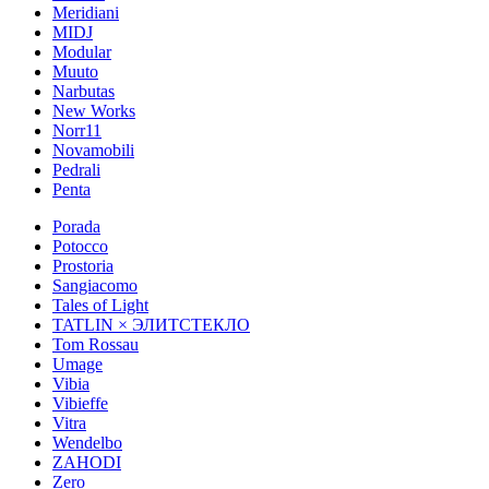
Meridiani
MIDJ
Modular
Muuto
Narbutas
New Works
Norr11
Novamobili
Pedrali
Penta
Porada
Potocco
Prostoria
Sangiacomo
Tales of Light
TATLIN × ЭЛИТСТЕКЛО
Tom Rossau
Umage
Vibia
Vibieffe
Vitra
Wendelbo
ZAHODI
Zero