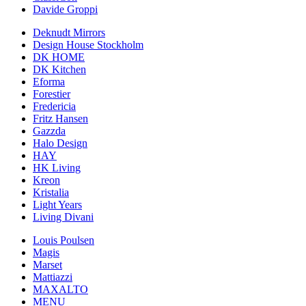
Davide Groppi
Deknudt Mirrors
Design House Stockholm
DK HOME
DK Kitchen
Eforma
Forestier
Fredericia
Fritz Hansen
Gazzda
Halo Design
HAY
HK Living
Kreon
Kristalia
Light Years
Living Divani
Louis Poulsen
Magis
Marset
Mattiazzi
MAXALTO
MENU